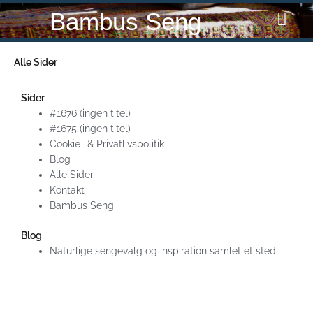
Gå
Bambus Seng
til
indholdet
Alle Sider
Sider
#1676 (ingen titel)
#1675 (ingen titel)
Cookie- & Privatlivspolitik
Blog
Alle Sider
Kontakt
Bambus Seng
Blog
Naturlige sengevalg og inspiration samlet ét sted