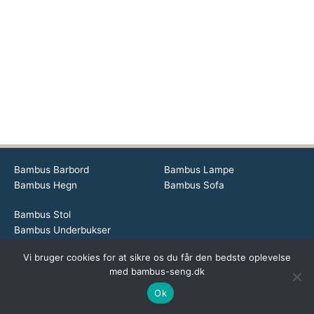
Bambus Barbord
Bambus Lampe
Bambus Hegn
Bambus Sofa
Bambus Stol
Bambus Underbukser
Vi bruger cookies for at sikre os du får den bedste oplevelse
Dette medie ejes og drives af Tropic Traffic LLC-FZ | The Meydan
med bambus-seng.dk
Hotel, Grandstand, 6th floor, Nad Al Sheba | Dubai | UAE
Ok
Copyright © 2026 Bambus Seng | All rights reserved