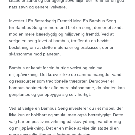
skabe et sundt og behageligt sovemiljø, der fremmer en god
nats søvn og generel velvære.
Invester I En Bæredygtig Fremtid Med En Bambus Seng
En Bambus Seng er mere end blot en seng; den er et skridt
mod en mere bæredygtig og miljøvenlig fremtid. Ved at
vælge en seng lavet af bambus, træffer du en bevidst
beslutning om at støtte materialer og praksisser, der er
skånsomme mod planeten.
Bambus er kendt for sin hurtige vækst og minimal
miljøpåvirkning. Det kræver ikke de samme mængder vand
og ressourcer som traditionelle træsorter. Derudover er
bambus høstmetoder ofte mere skånsomme, da planten kan
genplantes og genopbygge sig selv hurtigt.
Ved at vælge en Bambus Seng investerer du i et møbel, der
ikke kun er holdbart og smukt, men også bæredygtigt. Dette
valg har en positiv indvirkning på skovrydning, vandforbrug
og miljøpåvirkning. Det er en måde at vise din støtte til en
mere ansvarlig tilgang til forbrug og design.