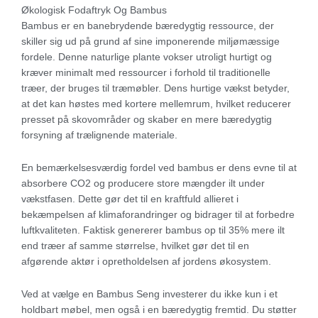
Økologisk Fodaftryk Og Bambus
Bambus er en banebrydende bæredygtig ressource, der
skiller sig ud på grund af sine imponerende miljømæssige
fordele. Denne naturlige plante vokser utroligt hurtigt og
kræver minimalt med ressourcer i forhold til traditionelle
træer, der bruges til træmøbler. Dens hurtige vækst betyder,
at det kan høstes med kortere mellemrum, hvilket reducerer
presset på skovområder og skaber en mere bæredygtig
forsyning af trælignende materiale.
En bemærkelsesværdig fordel ved bambus er dens evne til at
absorbere CO2 og producere store mængder ilt under
vækstfasen. Dette gør det til en kraftfuld allieret i
bekæmpelsen af klimaforandringer og bidrager til at forbedre
luftkvaliteten. Faktisk genererer bambus op til 35% mere ilt
end træer af samme størrelse, hvilket gør det til en
afgørende aktør i opretholdelsen af jordens økosystem.
Ved at vælge en Bambus Seng investerer du ikke kun i et
holdbart møbel, men også i en bæredygtig fremtid. Du støtter